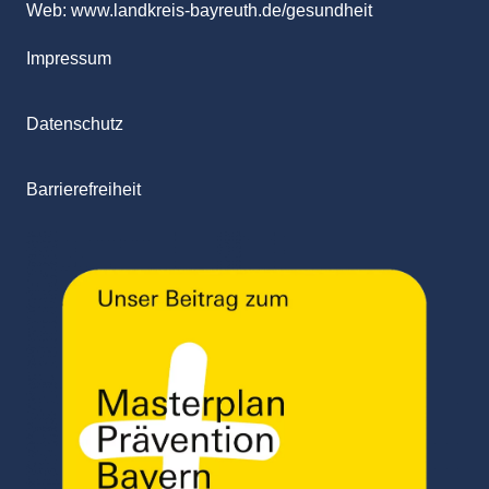
Web:
www.landkreis-bayreuth.de/gesundheit
Impressum
Datenschutz
Barrierefreiheit