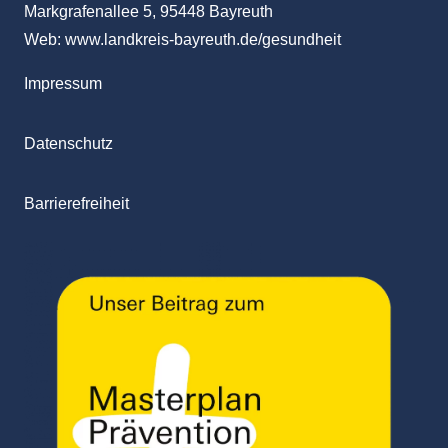
Markgrafenallee 5, 95448 Bayreuth
Web:
www.landkreis-bayreuth.de/gesundheit
Impressum
Datenschutz
Barrierefreiheit