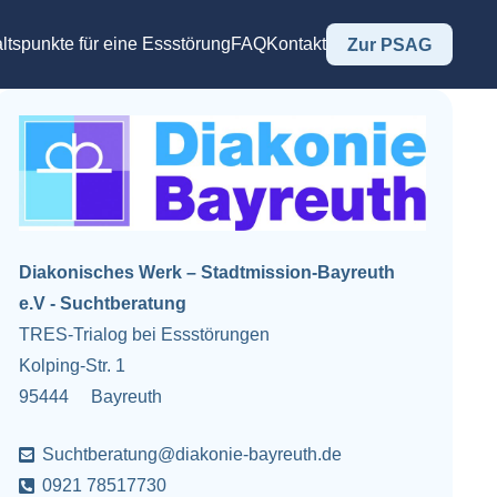
ltspunkte für eine Essstörung
FAQ
Kontakt
Zur PSAG
Diakonisches Werk – Stadtmission-Bayreuth
e.V - Suchtberatung
TRES-Trialog bei Essstörungen
Kolping-Str. 1
95444
Bayreuth
Suchtberatung@diakonie-bayreuth.de
0921 78517730