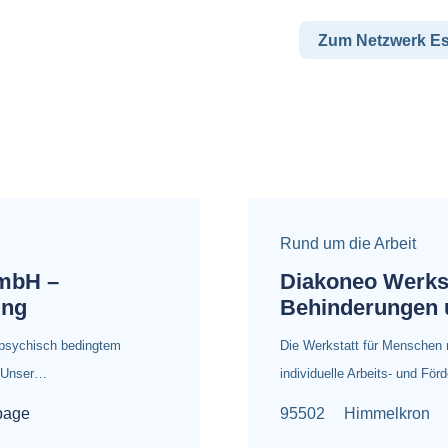
Zum Netzwerk E
Rund um die Arbeit
GmbH –
Diakoneo Werkst
ung
Behinderungen 
 psychisch bedingtem
Die Werkstatt für Menschen 
. Unser…
individuelle Arbeits- und Fö
page
95502
Himmelkron