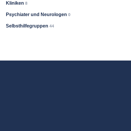
Kliniken
8
Psychiater und Neurologen
0
Selbsthilfegruppen
44