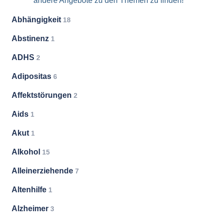
andere Angebote zu den Themen zu finden!
Abhängigkeit
18
Abstinenz
1
ADHS
2
Adipositas
6
Affektstörungen
2
Aids
1
Akut
1
Alkohol
15
Alleinerziehende
7
Altenhilfe
1
Alzheimer
3