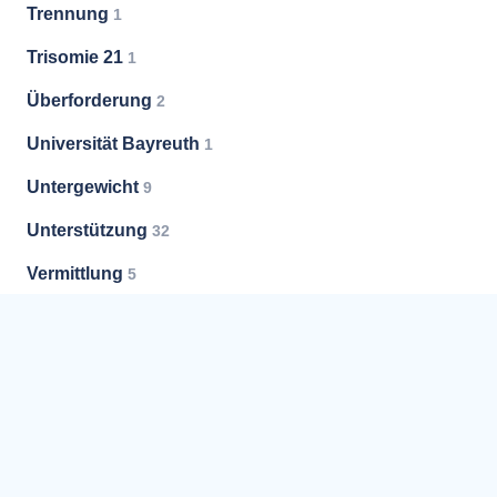
Trennung
1
Trisomie 21
1
Überforderung
2
Universität Bayreuth
1
Untergewicht
9
Unterstützung
32
Vermittlung
5
Versorgung
1
Vorsorge
3
Vorsorgevollmacht
7
Weißer Ring
3
Weiterbildung
2