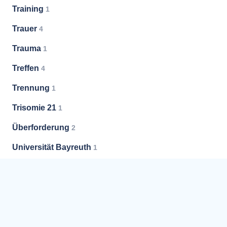
Training
1
Trauer
4
Trauma
1
Treffen
4
Trennung
1
Trisomie 21
1
Überforderung
2
Universität Bayreuth
1
Untergewicht
9
Unterstützung
32
Vermittlung
5
Versorgung
1