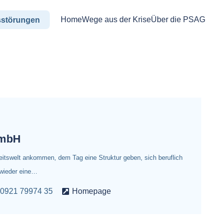
Home
Wege aus der Krise
Über die PSAG
sstörungen
GmbH
eitswelt ankommen, dem Tag eine Struktur geben, sich beruflich
, wieder eine…
0921 79974 35
Homepage