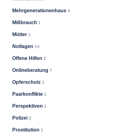
Mehrgenerationenhaus
4
Mißbrauch
1
Mütter
1
Notlagen
14
Offene Hilfen
2
Onlineberatung
7
Opferschutz
1
Paarkonflikte
1
Perspektiven
1
Polizei
2
Prostitution
1