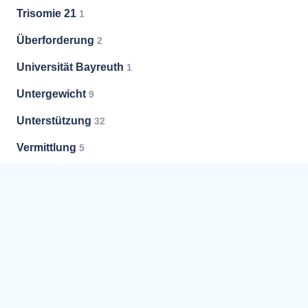
Trisomie 21
1
Überforderung
2
Universität Bayreuth
1
Untergewicht
9
Unterstützung
32
Vermittlung
5
Versorgung
1
Vorsorge
3
Vorsorgevollmacht
7
Weißer Ring
3
Weiterbildung
2