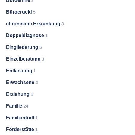
Borderline
2
Bürgergeld
5
chronische Erkrankung
3
Doppeldiagnose
1
Eingliederung
5
Einzelberatung
3
Entlassung
1
Erwachsene
2
Erziehung
1
Familie
24
Familientreff
1
Förderstätte
1