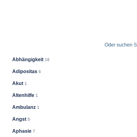
Oder suchen Si
Abhängigkeit
18
Adipositas
6
Akut
1
Altenhilfe
1
Ambulanz
1
Angst
5
Aphasie
7