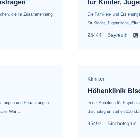
nsfragen
für Kinder, Juge
enschen, die im Zusammenhang
Die Familien- und Erziehungs
für Kinder, Jugendliche, Elte
95444
Bayreuth
Kliniken
Höhenklinik Bis
lastungen und Erkrankungen
In der Abteilung für Psycho
ziale. Wer…
Bischofsgrün stehen 130 stat
95493
Bischofsgrün