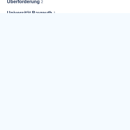
Überforderung
2
Universität Bayreuth
1
Untergewicht
9
Unterstützung
32
Vermittlung
5
Versorgung
1
Vorsorge
3
Vorsorgevollmacht
7
Weißer Ring
3
Weiterbildung
2
Werkstatt
3
Wiedereingliederung
3