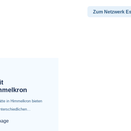
Zum Netzwerk E
t
immelkron
tte in Himmelkron bieten
unterschiedlichen…
page