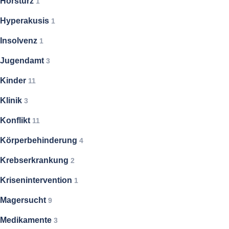
Hörsturz
1
Hyperakusis
1
Insolvenz
1
Jugendamt
3
Kinder
11
Klinik
3
Konflikt
11
Körperbehinderung
4
Krebserkrankung
2
Krisenintervention
1
Magersucht
9
Medikamente
3