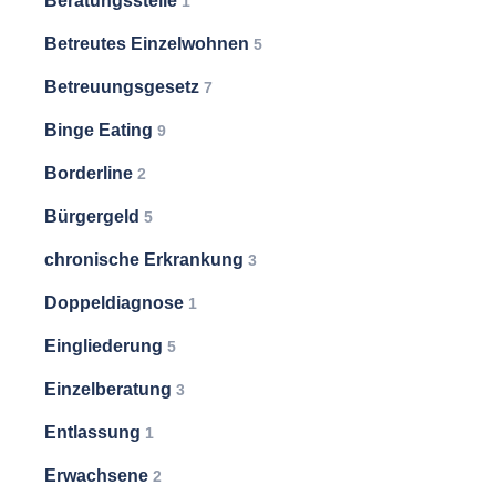
Beratungsstelle
1
Betreutes Einzelwohnen
5
Betreuungsgesetz
7
Binge Eating
9
Borderline
2
Bürgergeld
5
chronische Erkrankung
3
Doppeldiagnose
1
Eingliederung
5
Einzelberatung
3
Entlassung
1
Erwachsene
2