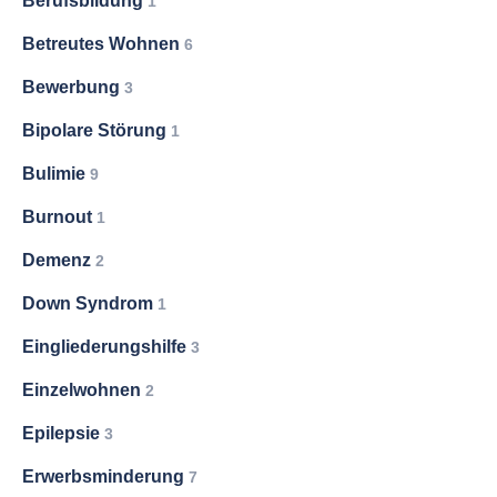
Berufsbildung
1
Betreutes Wohnen
6
Bewerbung
3
Bipolare Störung
1
Bulimie
9
Burnout
1
Demenz
2
Down Syndrom
1
Eingliederungshilfe
3
Einzelwohnen
2
Epilepsie
3
Erwerbsminderung
7