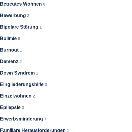
Betreutes Wohnen
6
Bewerbung
3
Bipolare Störung
1
Bulimie
9
Burnout
1
Demenz
2
Down Syndrom
1
Eingliederungshilfe
3
Einzelwohnen
2
Epilepsie
3
Erwerbsminderung
7
Familiäre Herausforderungen
1