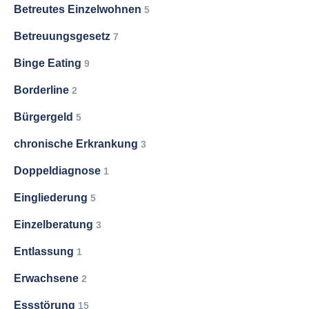
Betreutes Einzelwohnen
5
Betreuungsgesetz
7
Binge Eating
9
Borderline
2
Bürgergeld
5
chronische Erkrankung
3
Doppeldiagnose
1
Eingliederung
5
Einzelberatung
3
Entlassung
1
Erwachsene
2
Essstörung
15