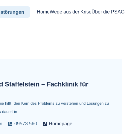
Home
Wege aus der Krise
Über die PSAG
sstörungen
 Staffelstein – Fachklinik für
pie hilft, den Kern des Problems zu verstehen und Lösungen zu
ns dauert in…
in
09573 560
Homepage