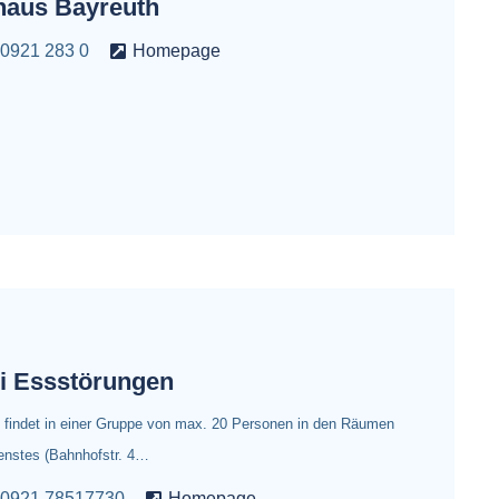
haus Bayreuth
0921 283 0
Homepage
i Essstörungen
n findet in einer Gruppe von max. 20 Personen in den Räumen
ienstes (Bahnhofstr. 4…
0921 78517730
Homepage