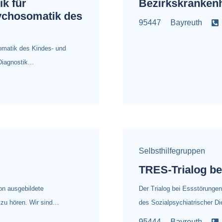
k für
Bezirkskranken
sychosomatik des
95447
Bayreuth
omatik des Kindes- und
 Diagnostik…
Selbsthilfegruppen
TRES-Trialog be
on ausgebildete
Der Trialog bei Essstörunge
 zu hören. Wir sind…
des Sozialpsychiatrischer D
95444
Bayreuth