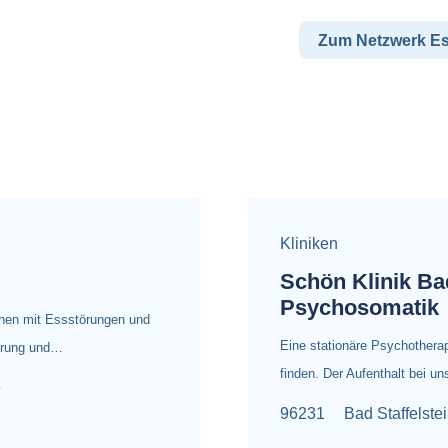
Zum Netzwerk E
Kliniken
Schön Klinik Bad
Psychosomatik
chen mit Essstörungen und
Eine stationäre Psychothera
ierung und…
finden. Der Aufenthalt bei u
e
96231
Bad Staffelste