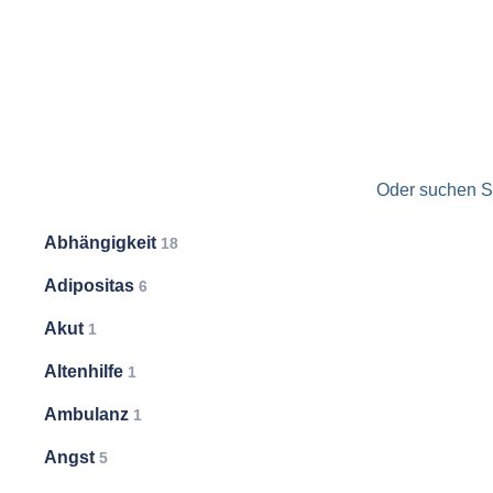
Oder suchen Si
Abhängigkeit
18
Adipositas
6
Akut
1
Altenhilfe
1
Ambulanz
1
Angst
5